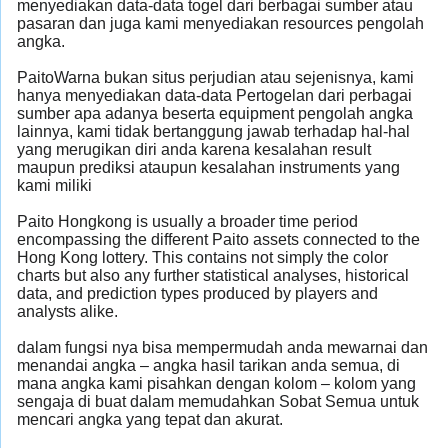
menyediakan data-data togel dari berbagai sumber atau
pasaran dan juga kami menyediakan resources pengolah
angka.
PaitoWarna bukan situs perjudian atau sejenisnya, kami
hanya menyediakan data-data Pertogelan dari perbagai
sumber apa adanya beserta equipment pengolah angka
lainnya, kami tidak bertanggung jawab terhadap hal-hal
yang merugikan diri anda karena kesalahan result
maupun prediksi ataupun kesalahan instruments yang
kami miliki
Paito Hongkong is usually a broader time period
encompassing the different Paito assets connected to the
Hong Kong lottery. This contains not simply the color
charts but also any further statistical analyses, historical
data, and prediction types produced by players and
analysts alike.
dalam fungsi nya bisa mempermudah anda mewarnai dan
menandai angka – angka hasil tarikan anda semua, di
mana angka kami pisahkan dengan kolom – kolom yang
sengaja di buat dalam memudahkan Sobat Semua untuk
mencari angka yang tepat dan akurat.