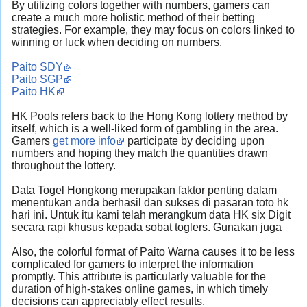
By utilizing colors together with numbers, gamers can
create a much more holistic method of their betting
strategies. For example, they may focus on colors linked to
winning or luck when deciding on numbers.
Paito SDY
Paito SGP
Paito HK
HK Pools refers back to the Hong Kong lottery method by
itself, which is a well-liked form of gambling in the area.
Gamers
get more info
participate by deciding upon
numbers and hoping they match the quantities drawn
throughout the lottery.
Data Togel Hongkong merupakan faktor penting dalam
menentukan anda berhasil dan sukses di pasaran toto hk
hari ini. Untuk itu kami telah merangkum data HK six Digit
secara rapi khusus kepada sobat toglers. Gunakan juga
Also, the colorful format of Paito Warna causes it to be less
complicated for gamers to interpret the information
promptly. This attribute is particularly valuable for the
duration of high-stakes online games, in which timely
decisions can appreciably effect results.